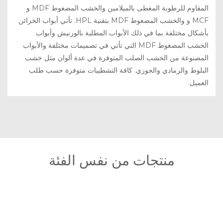
المقاوم للرطوبة المغطى بالميلامين والخشب المضغوط MDF و
MCF و والخشب المضغوط MDF بتقنية HPL. تأتي أبواب الخزائن
بأشكال مختلفة بما في ذلك الأبواب المطلية بالورنيش وأبواب
الخشب المضغوط MDF التي تأتي في تصميمات مختلفة والأبواب
المصنوعة من الخشب الصلب المتوفرة في عدة ألوان مثل خشب
البلوط والرمادي والجوزي. كافة التشطيبات متوفرة حسب طلب
العميل.
منتجات من نفس الفئة