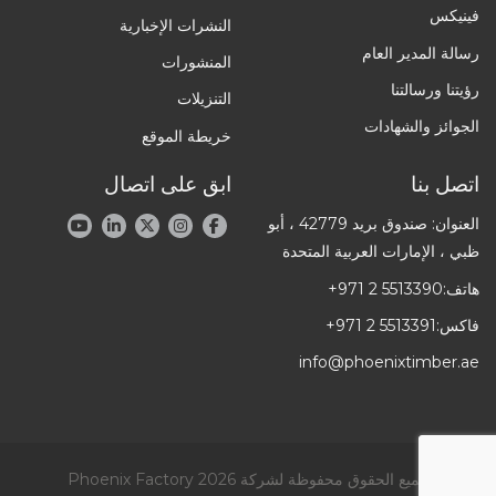
فينيكس
النشرات الإخبارية
رسالة المدير العام
المنشورات
رؤيتنا ورسالتنا
التنزيلات
الجوائز والشهادات
خريطة الموقع
اتصل بنا
ابق على اتصال
العنوان: صندوق بريد 42779 ، أبو
ظبي ، الإمارات العربية المتحدة
هاتف:
+971 2 5513390
فاكس:
+971 2 5513391
info@phoenixtimber.ae
جميع الحقوق محفوظة لشركة Phoenix Factory 2026