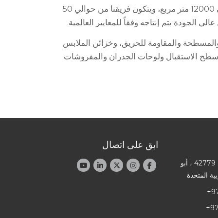
تغطي مرافق تصنيع الأخشاب في فينيكس مساحة مبنية تبلغ حوالي 12000 متر مربع، ويتكون فريقنا من حوالي 50
 والمسطحة والمقاومة للحريق، وخزائن الملابس
أسطح الاستقبال ولوحات الجدران والمفروشات
ابق على اتصال
العنوان: صندوق بريد 42779 ، أبو
ية المتحدة
+97
+97